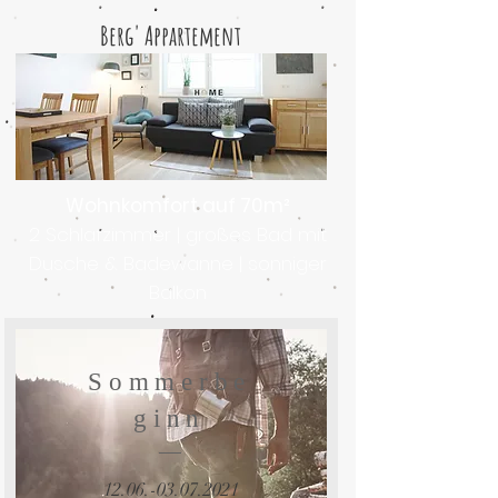
Berg' Appartement
Wohnkomfort auf 70m²
2 Schlafzimmer | großes Bad mit
Dusche & Badewanne | sonniger
Balkon
Sommerbe
ginn
12.06.-03.07.2021