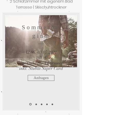
2 Schlafzimmer mit eigenem Bad
Terrasse | Skischuhtrockner
Sommerbe
ginn
12.06.-03.07.2021
160,-€
pro Nacht für 4 Personen
inkl. Stubai Super Card
Anfragen