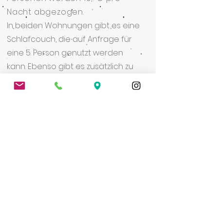
Nacht abgezogen.
In beiden Wohnungen gibt es eine
Schlafcouch, die auf Anfrage für
eine 5. Person genutzt werden
kann. Ebenso gibt es zusätzlich zu
den 4 Personen noch genügend
Platz für ein Kleinkind, ein Reisebett
stellen wir euch gerne kostenfrei
zur Verfügung. Bitte gebt bei der
Anfrage / Buchung an, falls eine 5.
Person bzw. ein Kleinkind mit anreist.
Im Sommer (Mai-Oktober) ist die
Stubai Super Card
inklusive.
Für ein individuelles Angebot