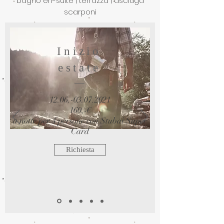
bagno en-suite | terrazza | asciuga
scarponi
Inizio
estate
12.06.-03.07.2021
160,-€
a notte per 4 persone con Stubai Super
Card
Richiesta