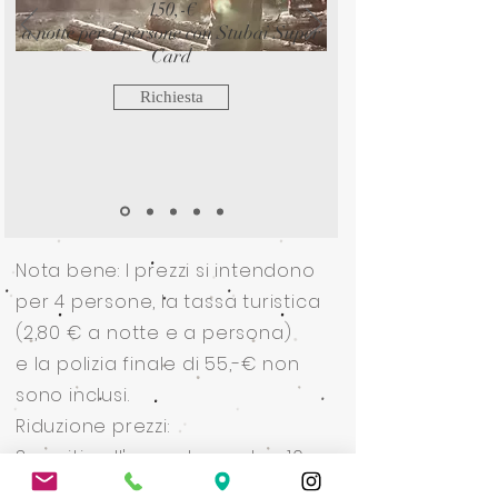
150,-€
a notte per 4 persone con Stubai Super
Card
Richiesta
Nota bene: I prezzi si intendono
per 4 persone, la tassa turistica
(2,80 € a notte e a persona)
e la polizia finale di 55,-€ non
sono inclusi.
Riduzione prezzi:
3 ospiti nell'appartamento: -10,-
€