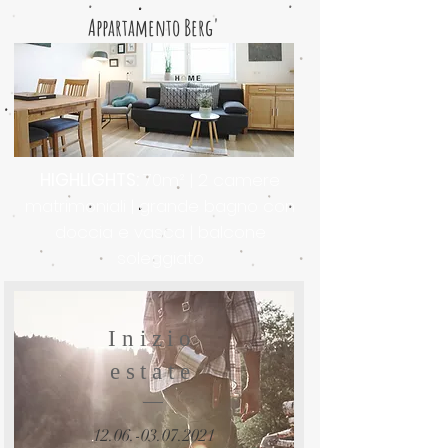
Appartamento
Berg'
HIGHLIGHTS:
70m² | 2 camere
matrimoniali | grande bagno con
doccia e vasca | balcone
soleggiato
Inizio
estate
12.06.-03.07.2021